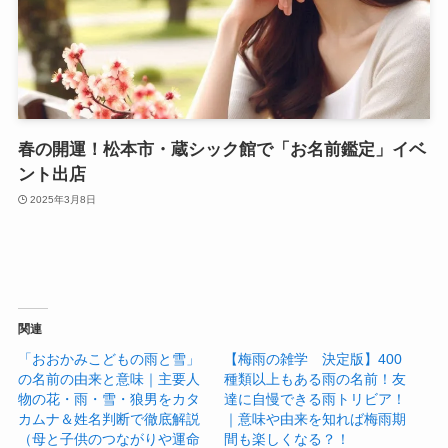
春の開運！松本市・蔵シック館で「お名前鑑定」イベ
ント出店
2025年3月8日
関連
「おおかみこどもの雨と雪」
【梅雨の雑学 決定版】400
の名前の由来と意味｜主要人
種類以上もある雨の名前！友
物の花・雨・雪・狼男をカタ
達に自慢できる雨トリビア！
カムナ＆姓名判断で徹底解説
｜意味や由来を知れば梅雨期
（母と子供のつながりや運命
間も楽しくなる？！