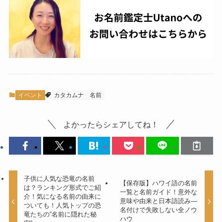
イベント
カタカムナ
名前
よかったらシェアしてね！
子供に人気な恐竜の名前
【保存版】ハワイ語の名前
は？ランキング形式でご紹
一覧と名前ガイド！意外な
介！気になる名前の由来に
意味や由来と日本語読み―
ついても！人気トップの恐
名付けで失敗しない全ノウ
竜たちの“名前に隠れた秘
ハウ