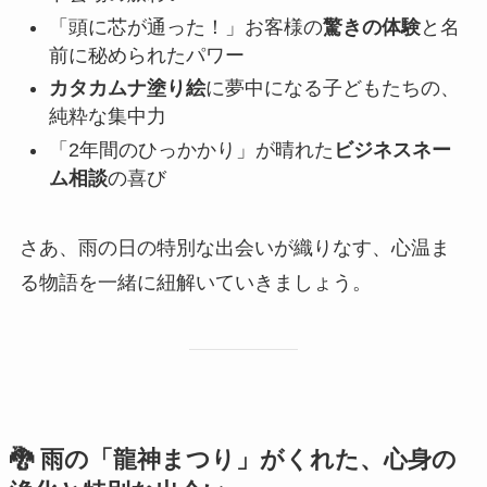
「頭に芯が通った！」お客様の
驚きの体験
と名
前に秘められたパワー
カタカムナ塗り絵
に夢中になる子どもたちの、
純粋な集中力
「2年間のひっかかり」が晴れた
ビジネスネー
ム相談
の喜び
さあ、雨の日の特別な出会いが織りなす、心温ま
る物語を一緒に紐解いていきましょう。
🐉 雨の「龍神まつり」がくれた、心身の