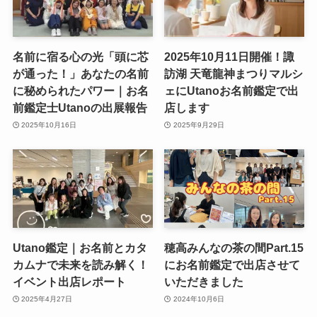
名前に宿る心の光「頭に芯
2025年10月11日開催！諏
が通った！」あなたの名前
訪湖 天竜龍神まつりマルシ
に秘められたパワー｜お名
ェにUtanoお名前鑑定で出
前鑑定士Utanoの出展報告
店します
2025年10月16日
2025年9月29日
Utano鑑定｜お名前とカタ
穂高みんなの茶の間Part.15
カムナで未来を読み解く！
にお名前鑑定で出店させて
イベント出店レポート
いただきました
2025年4月27日
2024年10月6日