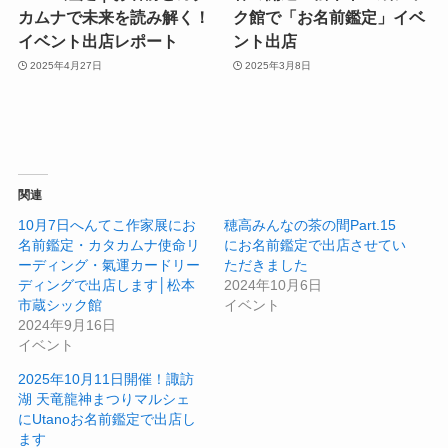
カムナで未来を読み解く！
ク館で「お名前鑑定」イベ
イベント出店レポート
ント出店
2025年4月27日
2025年3月8日
関連
10月7日へんてこ作家展にお
穂高みんなの茶の間Part.15
名前鑑定・カタカムナ使命リ
にお名前鑑定で出店させてい
ーディング・氣運カードリー
ただきました
ディングで出店します│松本
2024年10月6日
市蔵シック館
イベント
2024年9月16日
イベント
2025年10月11日開催！諏訪
湖 天竜龍神まつりマルシェ
にUtanoお名前鑑定で出店し
ます