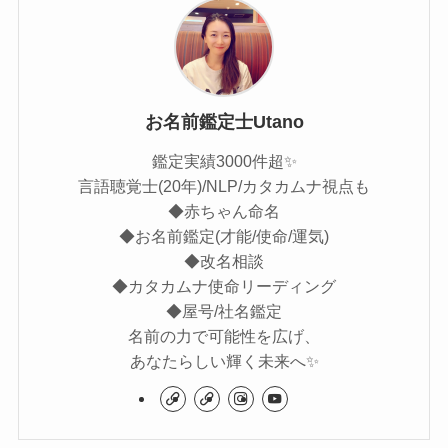
お名前鑑定士Utano
鑑定実績3000件超✨
言語聴覚士(20年)/NLP/カタカムナ視点も
◆赤ちゃん命名
◆お名前鑑定(才能/使命/運気)
◆改名相談
◆カタカムナ使命リーディング
◆屋号/社名鑑定
名前の力で可能性を広げ、
あなたらしい輝く未来へ✨