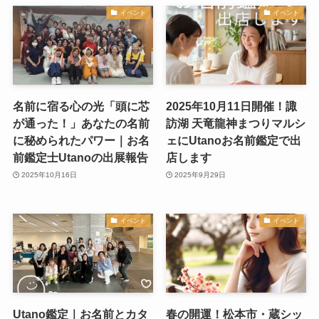
イベント
イベント
名前に宿る心の光「頭に芯
2025年10月11日開催！諏
が通った！」あなたの名前
訪湖 天竜龍神まつりマルシ
に秘められたパワー｜お名
ェにUtanoお名前鑑定で出
前鑑定士Utanoの出展報告
店します
2025年10月16日
2025年9月29日
イベント
イベント
Utano鑑定｜お名前とカタ
春の開運！松本市・蔵シッ