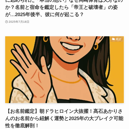
に込められた「本当の想い」なぜ岡崎体育は天才なの
か？名前と宿命を鑑定したら「帝王と破壊者」の姿
が…2025年後半、彼に何が起こる？
2025年7月18日
鑑定
【お名前鑑定】朝ドラヒロイン大抜擢！髙石あかりさ
んのお名前から紐解く運勢と2025年の大ブレイク可能
性を徹底解剖！