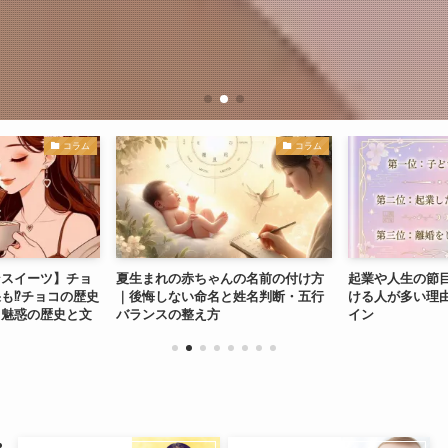
コラム
コラム
ンスイーツ】チョ
夏生まれの赤ちゃんの名前の付け方
起業や人生の節
も⁉チョコの歴史
｜後悔しない命名と姓名判断・五行
ける人が多い理
：魅惑の歴史と文
バランスの整え方
イン