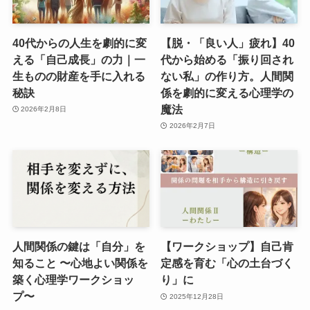
40代からの人生を劇的に変
【脱・「良い人」疲れ】40
える「自己成長」の力｜一
代から始める「振り回され
生ものの財産を手に入れる
ない私」の作り方。人間関
秘訣
係を劇的に変える心理学の
魔法
2026年2月8日
2026年2月7日
人間関係の鍵は「自分」を
【ワークショップ】自己肯
知ること 〜心地よい関係を
定感を育む「心の土台づく
築く心理学ワークショッ
り」に
プ〜
2025年12月28日