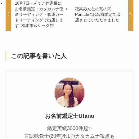
10月7日へんてこ作家展に
お名前鑑定・カタカムナ使
穂高みんなの茶の間
命リーディング・氣運カー
Part.15にお名前鑑定で出
ドリーディングで出店しま
店させていただきました
す│松本市蔵シック館
この記事を書いた人
お名前鑑定士Utano
鑑定実績3000件超✨
言語聴覚士(20年)/NLP/カタカムナ視点も