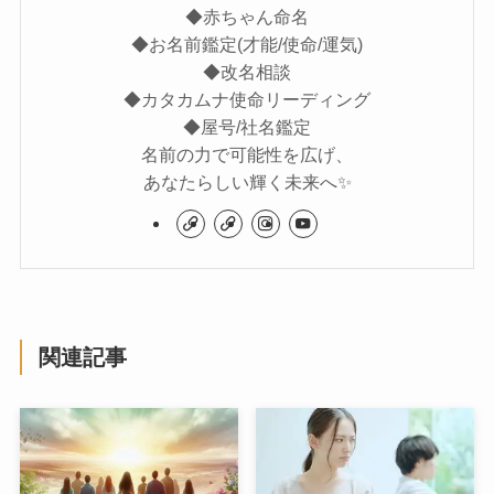
◆赤ちゃん命名
◆お名前鑑定(才能/使命/運気)
◆改名相談
◆カタカムナ使命リーディング
◆屋号/社名鑑定
名前の力で可能性を広げ、
あなたらしい輝く未来へ✨
関連記事