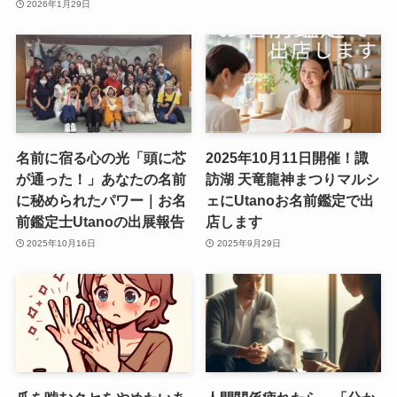
2026年1月29日
名前に宿る心の光「頭に芯
2025年10月11日開催！諏
が通った！」あなたの名前
訪湖 天竜龍神まつりマルシ
に秘められたパワー｜お名
ェにUtanoお名前鑑定で出
前鑑定士Utanoの出展報告
店します
2025年10月16日
2025年9月29日