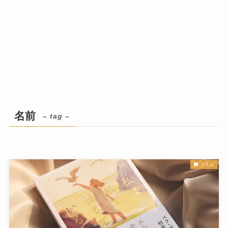
名前
– tag –
コラム