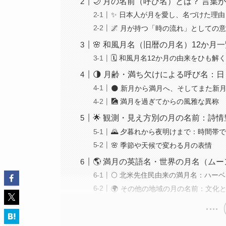
🌙 月の名前（呼び名）とは？ 言葉
✨ 日本人が月を愛し、名づけた理由
🌌 月が持つ「時の流れ」としての
🌸 和風月名（旧暦の月名）12か
🗓️ 和風月名12か月の由来をひも解
🌗 月齢・満ち欠けによる呼び名：
🌑 新月から満月へ、そしてまた新
🎑 満月を過ぎてからの風雅な異称
🌟 観測・見え方別の月の名前：詩
🌄 夕暮れから夜明けまで：時間帯
🌸 季節や天候で変わる月の表情
🌎 満月の英語名・世界の月名（ム
🌕 北米先住民由来の満月名：ハー
🌍 その他の地域の月の名前：文化