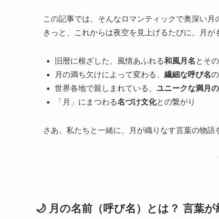
この記事では、そんなロマンティックで奥深い月
きっと、これからは夜空を見上げるたびに、月が
旧暦に根ざした、風情あふれる
和風月名
とその
月の満ち欠けによって変わる、
繊細な呼び名
の
世界各地で親しまれている、
ユニークな満月の
「月」にまつわる
名づけ文化
との繋がり
さあ、私たちと一緒に、月が織りなす言葉の物語
🌙 月の名前（呼び名）とは？ 言葉