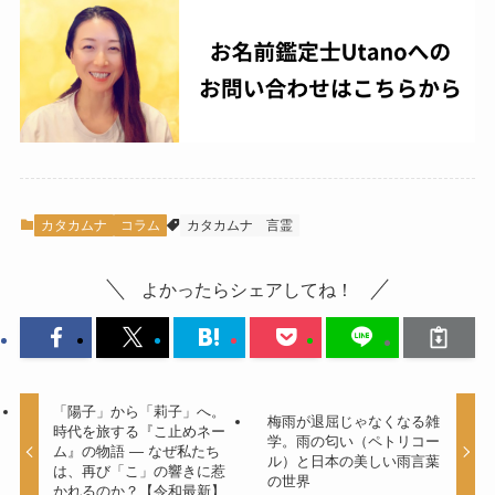
カタカムナ
コラム
カタカムナ
言霊
よかったらシェアしてね！
「陽子」から「莉子」へ。
梅雨が退屈じゃなくなる雑
時代を旅する『こ止めネー
学。雨の匂い（ペトリコー
ム』の物語 — なぜ私たち
ル）と日本の美しい雨言葉
は、再び「こ」の響きに惹
の世界
かれるのか？【令和最新】