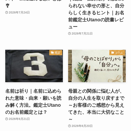
🎐
られない幸せの形と、自分
らしく生きるヒント｜お名
2026年7月24日
前鑑定士Utanoの読書レビ
ュー
2026年7月21日
鑑定
コラム
名前は祈り｜名前に込めら
母親との関係に悩む人が、
れた意味・由来・願いを読
自分の人生を取り戻すまで
み解く方法。鑑定士Utano
～お客様のご感想から見え
のお名前鑑定とは？
てきた、本当に大切なこと
～
2026年6月21日
2026年6月20日