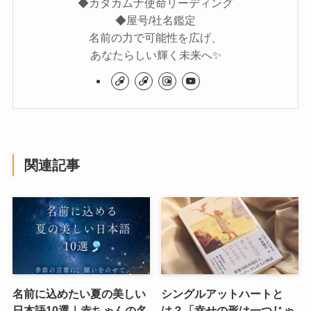
◆カタカムナ使命リーディング
◆屋号/社名鑑定
名前の力で可能性を広げ、
あなたらしい輝く未来へ✨
関連記事
名前に込めたい夏の美しい
シングルアットハートと
日本語10選｜赤ちゃんの名
は？「幸せの形は一つじゃ