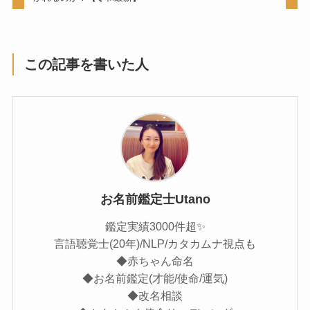
この記事を書いた人
お名前鑑定士Utano
鑑定実績3000件超✨
言語聴覚士(20年)/NLP/カタカムナ視点も
◆赤ちゃん命名
◆お名前鑑定(才能/使命/運気)
◆改名相談