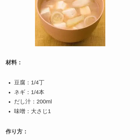
材料：
豆腐：1/4丁
ネギ：1/4本
だし汁：200ml
味噌：大さじ1
作り方：