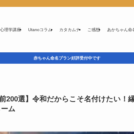
実用心理学講座
Utanoコラム
カタカムナ
ご感想
あかちゃん命
赤ちゃん命名プラン好評受付中です
前200選】令和だからこそ名付けたい！
ネーム