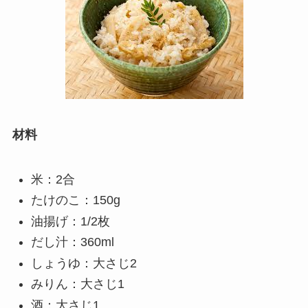
材料
米：2合
たけのこ：150g
油揚げ：1/2枚
だし汁：360ml
しょうゆ：大さじ2
みりん：大さじ1
酒：大さじ1