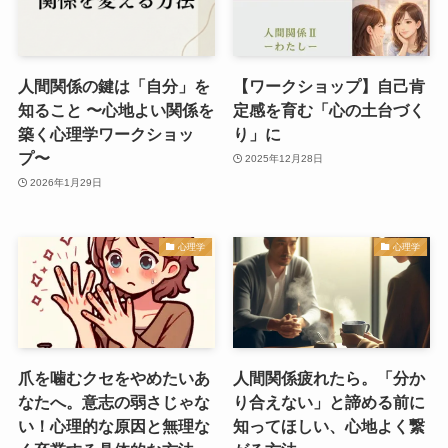
人間関係の鍵は「自分」を
【ワークショップ】自己肯
知ること 〜心地よい関係を
定感を育む「心の土台づく
築く心理学ワークショッ
り」に
プ〜
2025年12月28日
2026年1月29日
心理学
心理学
爪を噛むクセをやめたいあ
人間関係疲れたら。「分か
なたへ。意志の弱さじゃな
り合えない」と諦める前に
い！心理的な原因と無理な
知ってほしい、心地よく繋