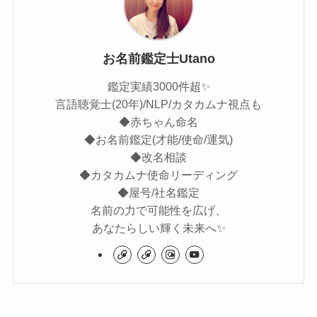
お名前鑑定士Utano
鑑定実績3000件超✨
言語聴覚士(20年)/NLP/カタカムナ視点も
◆赤ちゃん命名
◆お名前鑑定(才能/使命/運気)
◆改名相談
◆カタカムナ使命リーディング
◆屋号/社名鑑定
名前の力で可能性を広げ、
あなたらしい輝く未来へ✨