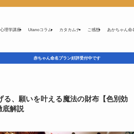
実用心理学講座
Utanoコラム
カタカムナ
ご感想
あかちゃん命
赤ちゃん命名プラン好評受付中です
上げる、願いを叶える魔法の財布【色別効
徹底解説