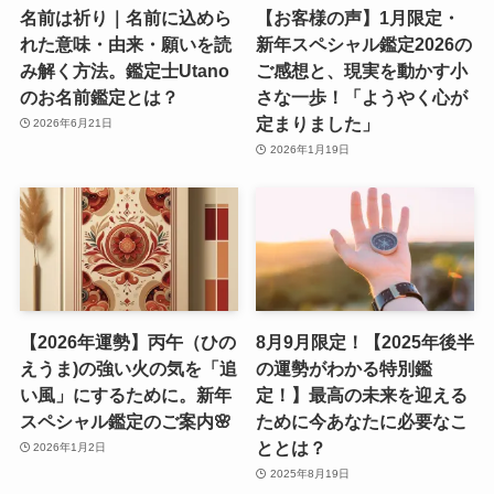
名前は祈り｜名前に込めら
【お客様の声】1月限定・
れた意味・由来・願いを読
新年スペシャル鑑定2026の
み解く方法。鑑定士Utano
ご感想と、現実を動かす小
のお名前鑑定とは？
さな一歩！「ようやく心が
定まりました」
2026年6月21日
2026年1月19日
【2026年運勢】丙午（ひの
8月9月限定！【2025年後半
えうま)の強い火の気を「追
の運勢がわかる特別鑑
い風」にするために。新年
定！】最高の未来を迎える
スペシャル鑑定のご案内🌸
ために今あなたに必要なこ
ととは？
2026年1月2日
2025年8月19日