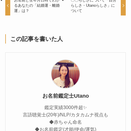
お名前と生年月日時でわか
〇〇らしさについて「自分
るあなたの「結婚運・離婚
らしさ・Utanoらしさ」に
運」は？
ついて
この記事を書いた人
お名前鑑定士Utano
鑑定実績3000件超✨
言語聴覚士(20年)/NLP/カタカムナ視点も
◆赤ちゃん命名
◆お名前鑑定(才能/使命/運気)