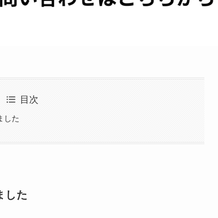
目次
ました
ました