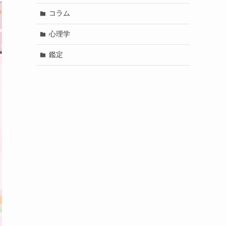
コラム
心理学
鑑定