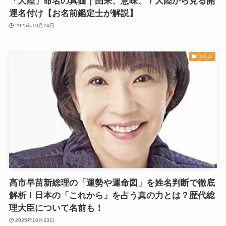
「大陸」命名の真髄｜由来、意味、７大陸から見る開
運名付け【お名前鑑定士が解説】
2025年10月24日
コラム
高市早苗新総理の「運勢や運命図」を姓名判断で徹底
解析！日本の「これから」を占う真の力とは？歴代総
理大臣について名前も！
2025年10月23日